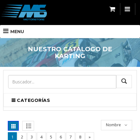
MENU
NUESTRO CATÁLOGO DE
KARTING
BUSCA
CATEGORÍAS
Nombre
1
2
3
4
5
6
7
8
»