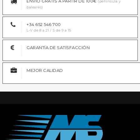
ENVÍO GRATIS A PARTIR DE 100€
(península y
baleares)
+34 652 546 700
L-V de 8 a 21 / S de 9 a 15
GARANTÍA DE SATISFACCIÓN
MEJOR CALIDAD