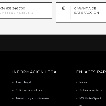
+34 652 546 700
GARANTÍA DE
SATISFACCIÓN
L-V de 8 a 21 / S de 9 a 15
INFORMACIÓN LEGAL
ENLACES RÁ
Aviso legal
Inicio
Política de cookies
Sobre nosotros
Términos y condiciones
MS MotorSport