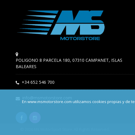
POLIGONO 8 PARCELA 180, 07310 CAMPANET, ISLAS
BALEARES
+34 652 546 700
info@msmotorstore.com
En www.msmotorstore.com utilizamos cookies propias y de ter
© 2026 Ms MotorSport Store. All Rights Reserved.