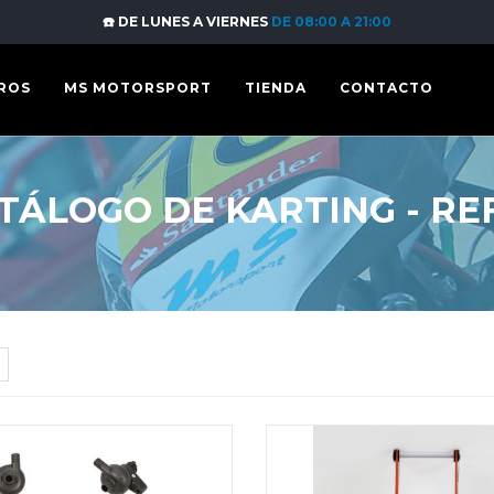
☎️ DE LUNES A VIERNES
DE 08:00 A 21:00
ROS
MS MOTORSPORT
TIENDA
CONTACTO
TÁLOGO DE KARTING - RE