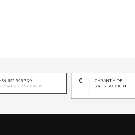
+34 652 546 700
GARANTÍA DE
SATISFACCIÓN
L-V de 8 a 21 / S de 9 a 15