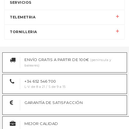
SERVICIOS
TELEMETRIA
TORNILLERIA
ENVÍO GRATIS A PARTIR DE 100€
(península y
baleares)
+34 652 546 700
L-V de 8 a 21 / S de 9 a 15
GARANTÍA DE SATISFACCIÓN
MEJOR CALIDAD