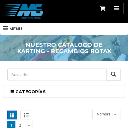
MENU
NUESTRO CATÁLOGO DE
KARTING - RECAMBIOS ROTAX
BUSCA
CATEGORÍAS
Nombre
1
2
»