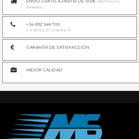
ENVÍO GRATIS A PARTIR DE 100€
(península y
baleares)
+34 652 546 700
L-V de 8 a 21 / S de 9 a 15
GARANTÍA DE SATISFACCIÓN
MEJOR CALIDAD