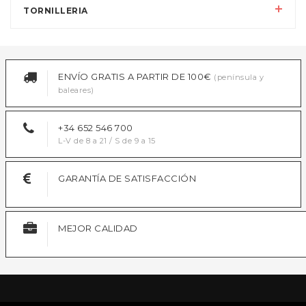
TORNILLERIA
ENVÍO GRATIS A PARTIR DE 100€
(península y
baleares)
+34 652 546 700
L-V de 8 a 21 / S de 9 a 15
GARANTÍA DE SATISFACCIÓN
MEJOR CALIDAD