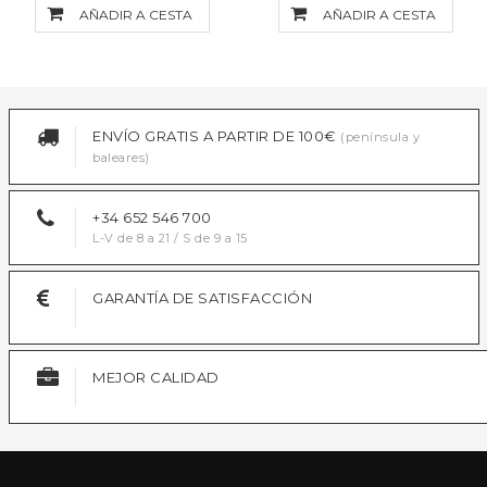
AÑADIR A CESTA
AÑADIR A CESTA
ENVÍO GRATIS A PARTIR DE 100€
(península y
baleares)
+34 652 546 700
L-V de 8 a 21 / S de 9 a 15
GARANTÍA DE SATISFACCIÓN
MEJOR CALIDAD