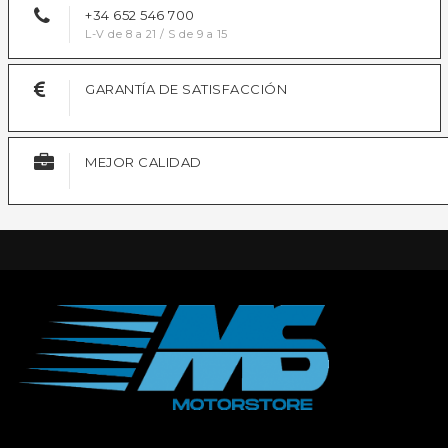
+34 652 546 700
L-V de 8 a 21 / S de 9 a 15
GARANTÍA DE SATISFACCIÓN
MEJOR CALIDAD