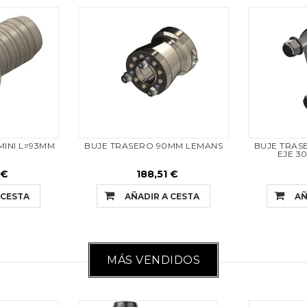
INI L=93MM
BUJE TRASERO 90MM LEMANS
BUJE TRAS
EJE 3
 €
188,51 €
 CESTA
AÑADIR A CESTA
AÑ
MÁS VENDIDOS