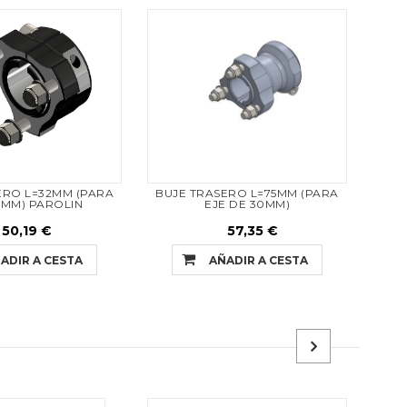
ERO L=32MM (PARA
BUJE TRASERO L=75MM (PARA
BUJ
0MM) PAROLIN
EJE DE 30MM)
50,19 €
57,35 €
ADIR A CESTA
AÑADIR A CESTA