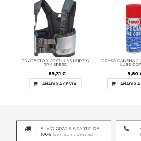
PROTECTOR COSTILLAS LEIPZIG
GRASA CADENA FI
RP-1 SPEED
LUBE CO
69,31 €
9,80 
AÑADIR A CESTA
AÑADIR A
ENVÍO GRATIS A PARTIR DE
100€
(península y baleares)