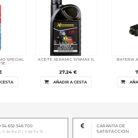
MO SPECIAL
ACEITE XERAMIC SYNMAX 1L
BATERIA 
RSE
€
27,24 €
7
 CESTA
AÑADIR A CESTA
AÑA
+34 652 546 700
GARANTÍA DE
SATISFACCIÓN
L-V de 8 a 21 / S de 9 a 15